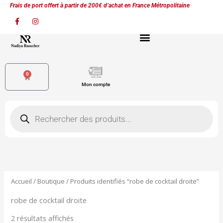
Aller
Frais de port offert à partir de 200€ d’achat en France Métropolitaine
au
F
I
a
n
contenu
c
s
e
t
b
a
o
g
o
r
k
a
0
Panier
-
m
Mon compte
f
Recherche
de
produits
Accueil
/
Boutique
/ Produits identifiés “robe de cocktail droite”
robe de cocktail droite
2 résultats affichés