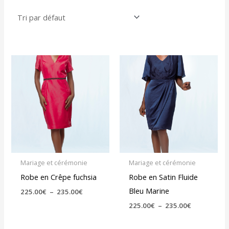
Plage
Plage
de
de
prix :
prix :
225.00€
225.00€
à
à
235.00€
235.00€
Mariage et cérémonie
Mariage et cérémonie
Robe en Crêpe fuchsia
Robe en Satin Fluide
Bleu Marine
225.00
€
–
235.00
€
225.00
€
–
235.00
€